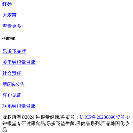
红参
大麦苗
查看更多+
快速导航
乐多飞品牌
关于钟根堂健康
社会责任
新闻&公告
客户见证
联系钟根堂健康
版权所有©2024 钟根堂健康
/
备案号：
沪ICP备2023009047号-1
/
钟根堂专研健康食品,乐多飞益生菌,保健品系列,产品韩国化妆
品!