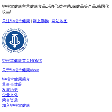
钟根堂健康主营健康食品,乐多飞益生菌,保健品等产品,韩国化
妆品!
关注钟根堂健康
|
网上选购
|
网站地图
钟根堂健康首页
HOME
关于钟根堂健康
about
钟根堂健康简介
董事长致辞
发展历史
企业文化
荣誉资质
加入钟根堂健康