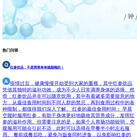
热门问答
红参饮品，不是简简单单就能喝的！
疫情过后，健康慢慢开始受到大家的重视，其中红参饮品
凭借其独特的滋补功效，成为不少人日常调养身体的选择。然
而，红参饮品并非可以随意饮用，其中有着诸多需要留意的地
方，从最佳食用时间到不同人群的禁忌，再到食用过程中的各
种限制，都值得我们深入了解。 红参的最佳食用时间： 早晨
空腹时服用红参，有助于身体更好地吸收其营养成分，发挥红
参的滋补作用。但需要注意的是，如果个人胃肠功能较弱，空
腹服用可能会引起不适，此时可以选择在早餐半小时左右服
用。 餐前或餐后吃，避免与饭食同时进食，以免影响红参的