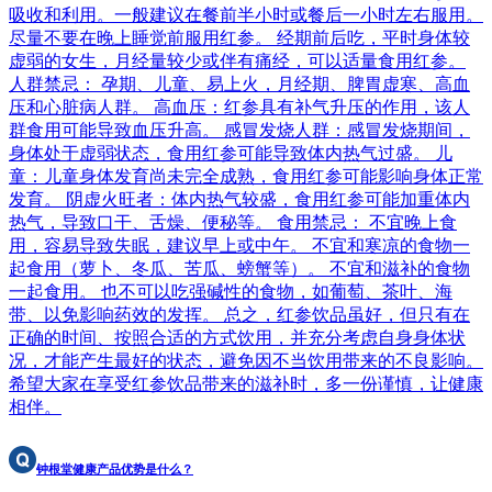
吸收和利用。一般建议在餐前半小时或餐后一小时左右服用。
尽量不要在晚上睡觉前服用红参。 经期前后吃，平时身体较
虚弱的女生，月经量较少或伴有痛经，可以适量食用红参。
人群禁忌： 孕期、儿童、易上火，月经期、脾胃虚寒、高血
压和心脏病人群。 高血压：红参具有补气升压的作用，该人
群食用可能导致血压升高。 感冒发烧人群：感冒发烧期间，
身体处于虚弱状态，食用红参可能导致体内热气过盛。 儿
童：儿童身体发育尚未完全成熟，食用红参可能影响身体正常
发育。 阴虚火旺者：体内热气较盛，食用红参可能加重体内
热气，导致口干、舌燥、便秘等。 食用禁忌： 不宜晚上食
用，容易导致失眠，建议早上或中午。 不宜和寒凉的食物一
起食用（萝卜、冬瓜、苦瓜、螃蟹等）。 不宜和滋补的食物
一起食用。 也不可以吃强碱性的食物，如葡萄、茶叶、海
带、以免影响药效的发挥。 总之，红参饮品虽好，但只有在
正确的时间、按照合适的方式饮用，并充分考虑自身身体状
况，才能产生最好的状态，避免因不当饮用带来的不良影响。
希望大家在享受红参饮品带来的滋补时，多一份谨慎，让健康
相伴。
钟根堂健康产品优势是什么？