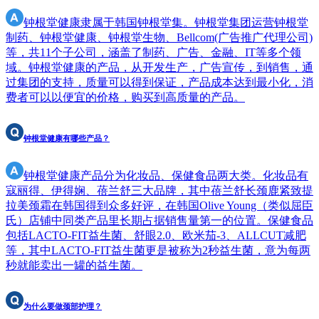
钟根堂健康隶属于韩国钟根堂集。钟根堂集团运营钟根堂
制药、钟根堂健康、钟根堂生物、Bellcom(广告推广代理公司)
等，共11个子公司，涵盖了制药、广告、金融、IT等多个领
域。钟根堂健康的产品，从开发生产，广告宣传，到销售，通
过集团的支持，质量可以得到保证，产品成本达到最小化，消
费者可以以便宜的价格，购买到高质量的产品。
钟根堂健康有哪些产品？
钟根堂健康产品分为化妆品、保健食品两大类。化妆品有
寇丽得、伊得娴、蓓兰舒三大品牌，其中蓓兰舒长颈鹿紧致提
拉美颈霜在韩国得到众多好评，在韩国Olive Young（类似屈臣
氏）店铺中同类产品里长期占据销售量第一的位置。保健食品
包括LACTO-FIT益生菌、舒眼2.0、欧米茄-3、ALLCUT减肥
等，其中LACTO-FIT益生菌更是被称为2秒益生菌，意为每两
秒就能卖出一罐的益生菌。
为什么要做颈部护理？