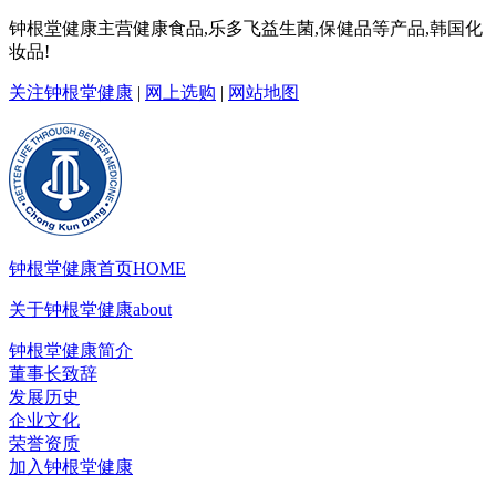
钟根堂健康主营健康食品,乐多飞益生菌,保健品等产品,韩国化
妆品!
关注钟根堂健康
|
网上选购
|
网站地图
钟根堂健康首页
HOME
关于钟根堂健康
about
钟根堂健康简介
董事长致辞
发展历史
企业文化
荣誉资质
加入钟根堂健康