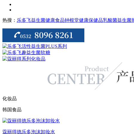
热搜：
乐多飞益生菌
健康食品
钟根堂健康
保健品
乳酸菌
益生菌
化妆品
韩国食品
蔻丽得德乐多泡沫卸妆水