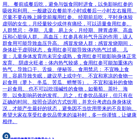
用。 餐前或餐后吃，避免与饭食同时进食，以免影响红参的
吸收和利用。一般建议在餐前半小时或餐后一小时左右服用。
尽量不要在晚上睡觉前服用红参。 经期前后吃，平时身体较
虚弱的女生，月经量较少或伴有痛经，可以适量食用红参。
人群禁忌： 孕期、儿童、易上火，月经期、脾胃虚寒、高血
压和心脏病人群。 高血压：红参具有补气升压的作用，该人
群食用可能导致血压升高。 感冒发烧人群：感冒发烧期间，
身体处于虚弱状态，食用红参可能导致体内热气过盛。 儿
童：儿童身体发育尚未完全成熟，食用红参可能影响身体正常
发育。 阴虚火旺者：体内热气较盛，食用红参可能加重体内
热气，导致口干、舌燥、便秘等。 食用禁忌： 不宜晚上食
用，容易导致失眠，建议早上或中午。 不宜和寒凉的食物一
起食用（萝卜、冬瓜、苦瓜、螃蟹等）。 不宜和滋补的食物
一起食用。 也不可以吃强碱性的食物，如葡萄、茶叶、海
带、以免影响药效的发挥。 总之，红参饮品虽好，但只有在
正确的时间、按照合适的方式饮用，并充分考虑自身身体状
况，才能产生最好的状态，避免因不当饮用带来的不良影响。
希望大家在享受红参饮品带来的滋补时，多一份谨慎，让健康
相伴。