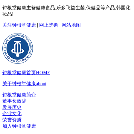
钟根堂健康主营健康食品,乐多飞益生菌,保健品等产品,韩国化
妆品!
关注钟根堂健康
|
网上选购
|
网站地图
钟根堂健康首页
HOME
关于钟根堂健康
about
钟根堂健康简介
董事长致辞
发展历史
企业文化
荣誉资质
加入钟根堂健康