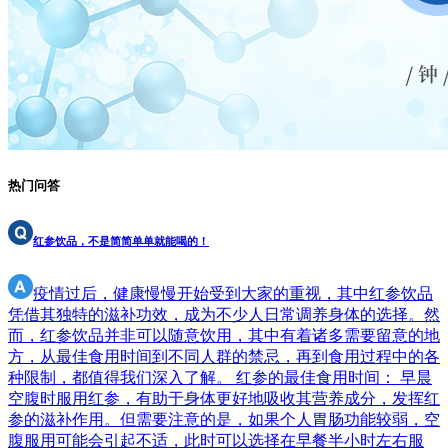
热门问答
红参饮品，不是简简单单就能喝的！
疫情过后，健康慢慢开始受到大家的重视，其中红参饮品
凭借其独特的滋补功效，成为不少人日常调养身体的选择。然
而，红参饮品并非可以随意饮用，其中有着诸多需要留意的地
方，从最佳食用时间到不同人群的禁忌，再到食用过程中的各
种限制，都值得我们深入了解。 红参的最佳食用时间： 早晨
空腹时服用红参，有助于身体更好地吸收其营养成分，发挥红
参的滋补作用。但需要注意的是，如果个人胃肠功能较弱，空
腹服用可能会引起不适，此时可以选择在早餐半小时左右服