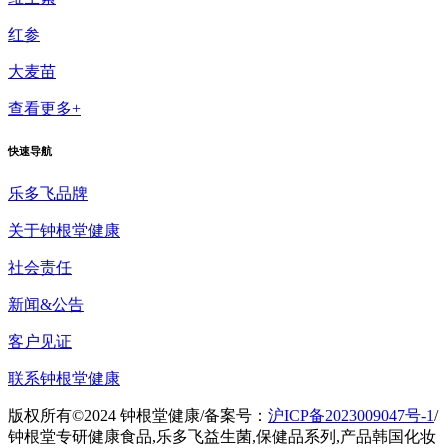
红参
大麦苗
查看更多+
快速导航
乐多飞品牌
关于钟根堂健康
社会责任
新闻&公告
客户见证
联系钟根堂健康
版权所有©2024 钟根堂健康
/
备案号：
沪ICP备2023009047号-1
/
钟根堂专研健康食品,乐多飞益生菌,保健品系列,产品韩国化妆