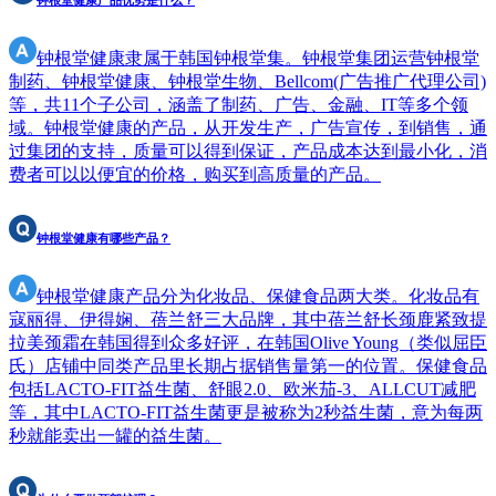
钟根堂健康产品优势是什么？
钟根堂健康隶属于韩国钟根堂集。钟根堂集团运营钟根堂
制药、钟根堂健康、钟根堂生物、Bellcom(广告推广代理公司)
等，共11个子公司，涵盖了制药、广告、金融、IT等多个领
域。钟根堂健康的产品，从开发生产，广告宣传，到销售，通
过集团的支持，质量可以得到保证，产品成本达到最小化，消
费者可以以便宜的价格，购买到高质量的产品。
钟根堂健康有哪些产品？
钟根堂健康产品分为化妆品、保健食品两大类。化妆品有
寇丽得、伊得娴、蓓兰舒三大品牌，其中蓓兰舒长颈鹿紧致提
拉美颈霜在韩国得到众多好评，在韩国Olive Young（类似屈臣
氏）店铺中同类产品里长期占据销售量第一的位置。保健食品
包括LACTO-FIT益生菌、舒眼2.0、欧米茄-3、ALLCUT减肥
等，其中LACTO-FIT益生菌更是被称为2秒益生菌，意为每两
秒就能卖出一罐的益生菌。