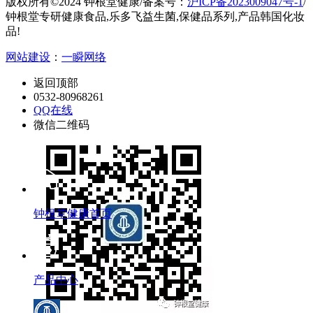
版权所有©2024 钟根堂健康
/
备案号：
沪ICP备2023009047号-1
/
钟根堂专研健康食品,乐多飞益生菌,保健品系列,产品韩国化妆
品!
网站建设
：
一瞬网络
返回顶部
0532-80968261
QQ在线
微信二维码
钟根堂健康首页
产品中心