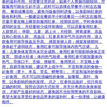
参的滋补作用。但需要注意的是，如果个人胃肠功能较弱，空
腹服用可能会引起不适，此时可以选择在早餐半小时左右服
用。 餐前或餐后吃，避免与饭食同时进食，以免影响红参的
吸收和利用。一般建议在餐前半小时或餐后一小时左右服用。
尽量不要在晚上睡觉前服用红参。 经期前后吃，平时身体较
虚弱的女生，月经量较少或伴有痛经，可以适量食用红参。
人群禁忌： 孕期、儿童、易上火，月经期、脾胃虚寒、高血
压和心脏病人群。 高血压：红参具有补气升压的作用，该人
群食用可能导致血压升高。 感冒发烧人群：感冒发烧期间，
身体处于虚弱状态，食用红参可能导致体内热气过盛。 儿
童：儿童身体发育尚未完全成熟，食用红参可能影响身体正常
发育。 阴虚火旺者：体内热气较盛，食用红参可能加重体内
热气，导致口干、舌燥、便秘等。 食用禁忌： 不宜晚上食
用，容易导致失眠，建议早上或中午。 不宜和寒凉的食物一
起食用（萝卜、冬瓜、苦瓜、螃蟹等）。 不宜和滋补的食物
一起食用。 也不可以吃强碱性的食物，如葡萄、茶叶、海
带、以免影响药效的发挥。 总之，红参饮品虽好，但只有在
正确的时间、按照合适的方式饮用，并充分考虑自身身体状
况，才能产生最好的状态，避免因不当饮用带来的不良影响。
希望大家在享受红参饮品带来的滋补时，多一份谨慎，让健康
相伴。