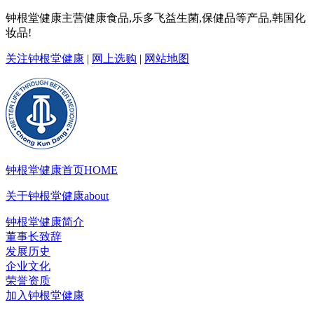
钟根堂健康主营健康食品,乐多飞益生菌,保健品等产品,韩国化
妆品!
关注钟根堂健康
|
网上选购
|
网站地图
钟根堂健康首页
HOME
关于钟根堂健康
about
钟根堂健康简介
董事长致辞
发展历史
企业文化
荣誉资质
加入钟根堂健康