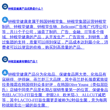
钟根堂健康产品优势是什么？
钟根堂健康隶属于韩国钟根堂集。钟根堂集团运营钟根堂
制药、钟根堂健康、钟根堂生物、Bellcom(广告推广代理公司)
等，共11个子公司，涵盖了制药、广告、金融、IT等多个领
域。钟根堂健康的产品，从开发生产，广告宣传，到销售，通
过集团的支持，质量可以得到保证，产品成本达到最小化，消
费者可以以便宜的价格，购买到高质量的产品。
钟根堂健康有哪些产品？
钟根堂健康产品分为化妆品、保健食品两大类。化妆品有
寇丽得、伊得娴、蓓兰舒三大品牌，其中蓓兰舒长颈鹿紧致提
拉美颈霜在韩国得到众多好评，在韩国Olive Young（类似屈臣
氏）店铺中同类产品里长期占据销售量第一的位置。保健食品
包括LACTO-FIT益生菌、舒眼2.0、欧米茄-3、ALLCUT减肥
等，其中LACTO-FIT益生菌更是被称为2秒益生菌，意为每两
秒就能卖出一罐的益生菌。