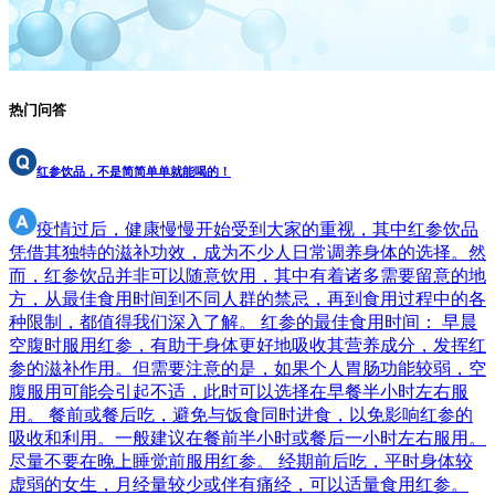
热门问答
红参饮品，不是简简单单就能喝的！
疫情过后，健康慢慢开始受到大家的重视，其中红参饮品
凭借其独特的滋补功效，成为不少人日常调养身体的选择。然
而，红参饮品并非可以随意饮用，其中有着诸多需要留意的地
方，从最佳食用时间到不同人群的禁忌，再到食用过程中的各
种限制，都值得我们深入了解。 红参的最佳食用时间： 早晨
空腹时服用红参，有助于身体更好地吸收其营养成分，发挥红
参的滋补作用。但需要注意的是，如果个人胃肠功能较弱，空
腹服用可能会引起不适，此时可以选择在早餐半小时左右服
用。 餐前或餐后吃，避免与饭食同时进食，以免影响红参的
吸收和利用。一般建议在餐前半小时或餐后一小时左右服用。
尽量不要在晚上睡觉前服用红参。 经期前后吃，平时身体较
虚弱的女生，月经量较少或伴有痛经，可以适量食用红参。