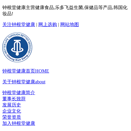
钟根堂健康主营健康食品,乐多飞益生菌,保健品等产品,韩国化
妆品!
关注钟根堂健康
|
网上选购
|
网站地图
钟根堂健康首页
HOME
关于钟根堂健康
about
钟根堂健康简介
董事长致辞
发展历史
企业文化
荣誉资质
加入钟根堂健康