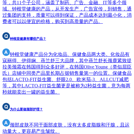
等，共11个子公司，涵盖了制药、广告、金融、IT等多个领
域。钟根堂健康的产品，从开发生产，广告宣传，到销售，通
过集团的支持，质量可以得到保证，产品成本达到最小化，消
费者可以以便宜的价格，购买到高质量的产品。
钟根堂健康有哪些产品？
钟根堂健康产品分为化妆品、保健食品两大类。化妆品有
寇丽得、伊得娴、蓓兰舒三大品牌，其中蓓兰舒长颈鹿紧致提
拉美颈霜在韩国得到众多好评，在韩国Olive Young（类似屈臣
氏）店铺中同类产品里长期占据销售量第一的位置。保健食品
包括LACTO-FIT益生菌、舒眼2.0、欧米茄-3、ALLCUT减肥
等，其中LACTO-FIT益生菌更是被称为2秒益生菌，意为每两
秒就能卖出一罐的益生菌。
为什么要做颈部护理？
颈部皮肤不同于面部皮肤，没有太多皮脂腺和汗腺，且运
动量大，更容易产生皱纹。