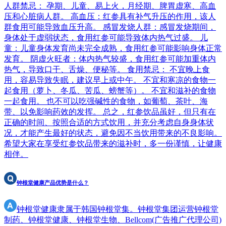
人群禁忌： 孕期、儿童、易上火，月经期、脾胃虚寒、高血
压和心脏病人群。 高血压：红参具有补气升压的作用，该人
群食用可能导致血压升高。 感冒发烧人群：感冒发烧期间，
身体处于虚弱状态，食用红参可能导致体内热气过盛。 儿
童：儿童身体发育尚未完全成熟，食用红参可能影响身体正常
发育。 阴虚火旺者：体内热气较盛，食用红参可能加重体内
热气，导致口干、舌燥、便秘等。 食用禁忌： 不宜晚上食
用，容易导致失眠，建议早上或中午。 不宜和寒凉的食物一
起食用（萝卜、冬瓜、苦瓜、螃蟹等）。 不宜和滋补的食物
一起食用。 也不可以吃强碱性的食物，如葡萄、茶叶、海
带、以免影响药效的发挥。 总之，红参饮品虽好，但只有在
正确的时间、按照合适的方式饮用，并充分考虑自身身体状
况，才能产生最好的状态，避免因不当饮用带来的不良影响。
希望大家在享受红参饮品带来的滋补时，多一份谨慎，让健康
相伴。
钟根堂健康产品优势是什么？
钟根堂健康隶属于韩国钟根堂集。钟根堂集团运营钟根堂
制药、钟根堂健康、钟根堂生物、Bellcom(广告推广代理公司)