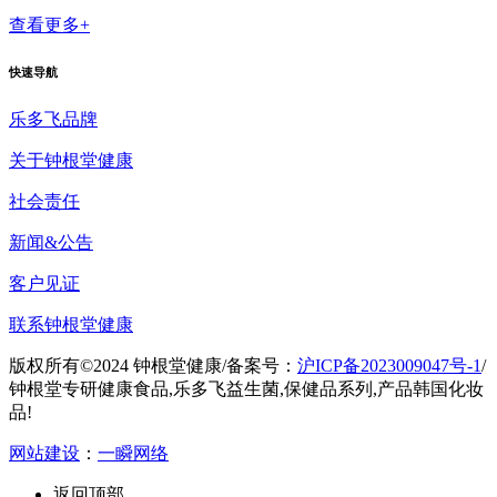
查看更多+
快速导航
乐多飞品牌
关于钟根堂健康
社会责任
新闻&公告
客户见证
联系钟根堂健康
版权所有©2024 钟根堂健康
/
备案号：
沪ICP备2023009047号-1
/
钟根堂专研健康食品,乐多飞益生菌,保健品系列,产品韩国化妆
品!
网站建设
：
一瞬网络
返回顶部