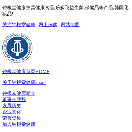
钟根堂健康主营健康食品,乐多飞益生菌,保健品等产品,韩国化
妆品!
关注钟根堂健康
|
网上选购
|
网站地图
钟根堂健康首页
HOME
关于钟根堂健康
about
钟根堂健康简介
董事长致辞
发展历史
企业文化
荣誉资质
加入钟根堂健康