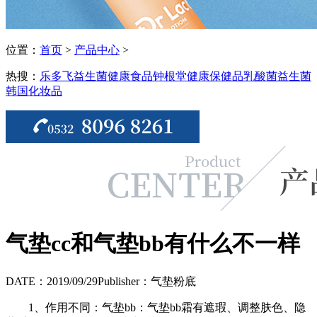
位置：
首页
>
产品中心
>
热搜：
乐多飞益生菌
健康食品
钟根堂健康
保健品
乳酸菌
益生菌
韩国化妆品
气垫cc和气垫bb有什么不一样
DATE：2019/09/29
Publisher：气垫粉底
1、作用不同：气垫bb：气垫bb霜有遮瑕、调整肤色、隐