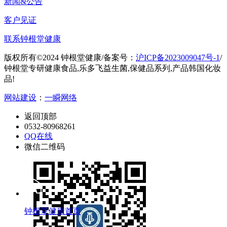
新闻&公告
客户见证
联系钟根堂健康
版权所有©2024 钟根堂健康
/
备案号：
沪ICP备2023009047号-1
/
钟根堂专研健康食品,乐多飞益生菌,保健品系列,产品韩国化妆
品!
网站建设
：
一瞬网络
返回顶部
0532-80968261
QQ在线
微信二维码
钟根堂健康首页