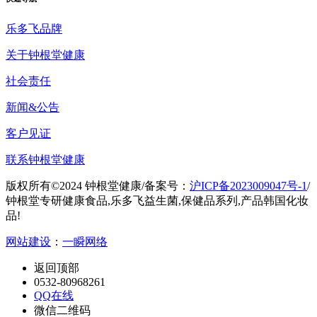
乐多飞品牌
关于钟根堂健康
社会责任
新闻&公告
客户见证
联系钟根堂健康
版权所有©2024 钟根堂健康
/
备案号：
沪ICP备2023009047号-1
/
钟根堂专研健康食品,乐多飞益生菌,保健品系列,产品韩国化妆
品!
网站建设
：
一瞬网络
返回顶部
0532-80968261
QQ在线
微信二维码