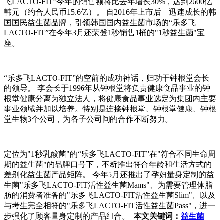
飞
LACTO-FIT”
今年的销售额将比去年增长
30%
，达到
2600
亿
韩元（约合人民币
15.6
亿）。 自
2016
年上市后，迅速成长的韩
国国民益生菌品牌，引领韩国国内益生菌市场的“乐多飞
LACTO-FIT”
在今年
3
月还荣登
1
秒销售
1
桶的
"1
秒益生菌
"
宝
座。
“乐多飞
LACTO-FIT”
的空前的成功神话，归功于钟根堂会长
的领导。 李会长于
1996
年从钟根堂将负责健康食品事业的钟
根堂健康分离为独立法人，将健康食品事业选定为集团内主要
事业领域并加以培养。特别是连接钟根堂、钟根堂健康、钟根
堂生物
3
个公司，为各子公司间的合作不断努力。
定位为
"1
秒乳酸菌
"
的“乐多飞
LACTO-FIT”
在
"
符合不同生命周
期的益生菌
"
的品牌口号下，不断推出符合年龄和生活方式的
差别化益生菌产品矩阵。 今年
5
月还推出了孕妇量身定制的益
生菌
"
乐多飞
LACTO-FIT
活性益生菌
Mams"
、为需要管理体脂
肪的消费者准备的
"
乐多飞
LACTO-FIT
活性益生菌
Slim"
、以及
与考生完全相符的
"
乐多飞
LACTO-FIT
活性益生菌
Pass"
，进一
步强化了顾客量身定制的产品组合。
本文关键词：
益生菌