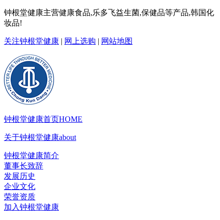
钟根堂健康主营健康食品,乐多飞益生菌,保健品等产品,韩国化
妆品!
关注钟根堂健康
|
网上选购
|
网站地图
钟根堂健康首页
HOME
关于钟根堂健康
about
钟根堂健康简介
董事长致辞
发展历史
企业文化
荣誉资质
加入钟根堂健康