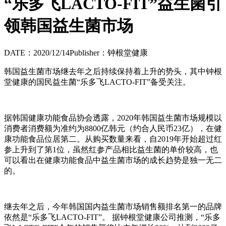
“乐多飞LACTO-FIT”益生菌引
领韩国益生菌市场
DATE：2020/12/14
Publisher：钟根堂健康
韩国益生菌市场继去年之后持续保持着上升的势头，其中钟根
堂健康的国民益生菌“乐多飞
LACTO-FIT
”备受关注。
据韩国健康功能食品协会透露，
2020
年韩国益生菌市场规模以
消费者消费额为准约为
8800
亿韩元（约合人民币
23
亿），在健
康功能食品位居第二。从购买数量来看，自
2019
年开始超过红
参上升到了第
1
位，虽然红参产品相比益生菌的单价较高，也
可以看出在健康功能食品中益生菌市场的成长趋势是独一无二
的。
继去年之后，今年韩国国内益生菌市场销售额排名第一的品牌
依然是“乐多飞
LACTO-FIT”
。 据钟根堂健康公司推测，“乐多