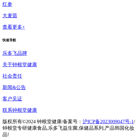
红参
大麦苗
查看更多+
快速导航
乐多飞品牌
关于钟根堂健康
社会责任
新闻&公告
客户见证
联系钟根堂健康
版权所有©2024 钟根堂健康
/
备案号：
沪ICP备2023009047号-1
/
钟根堂专研健康食品,乐多飞益生菌,保健品系列,产品韩国化妆
品!