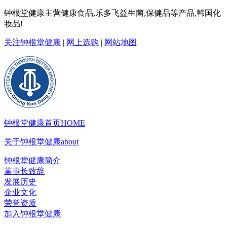
钟根堂健康主营健康食品,乐多飞益生菌,保健品等产品,韩国化
妆品!
关注钟根堂健康
|
网上选购
|
网站地图
钟根堂健康首页
HOME
关于钟根堂健康
about
钟根堂健康简介
董事长致辞
发展历史
企业文化
荣誉资质
加入钟根堂健康