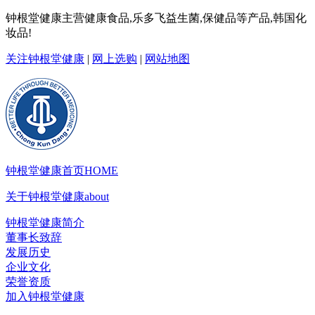
钟根堂健康主营健康食品,乐多飞益生菌,保健品等产品,韩国化
妆品!
关注钟根堂健康
|
网上选购
|
网站地图
钟根堂健康首页
HOME
关于钟根堂健康
about
钟根堂健康简介
董事长致辞
发展历史
企业文化
荣誉资质
加入钟根堂健康