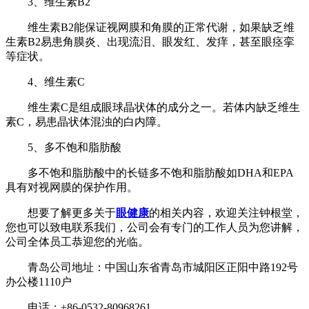
3、维生素B2
维生素B2能保证视网膜和角膜的正常代谢，如果缺乏维
生素B2易患角膜炎、出现流泪、眼发红、发痒，甚至眼痉挛
等症状。
4、维生素C
维生素C是组成眼球晶状体的成分之一。若体内缺乏维生
素C，易患晶状体混浊的白内障。
5、多不饱和脂肪酸
多不饱和脂肪酸中的长链多不饱和脂肪酸如DHA和EPA
具有对视网膜的保护作用。
想要了解更多关于
眼健康
的相关内容，欢迎关注钟根堂，
您也可以致电联系我们，公司会有专门的工作人员为您讲解，
公司全体员工恭迎您的光临。
青岛公司地址：中国山东省青岛市城阳区正阳中路192号
办公楼1110户
电话：+86-0532-80968261