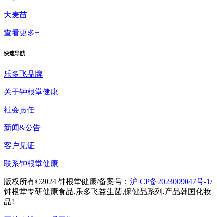
大麦苗
查看更多+
快速导航
乐多飞品牌
关于钟根堂健康
社会责任
新闻&公告
客户见证
联系钟根堂健康
版权所有©2024 钟根堂健康
/
备案号：
沪ICP备2023009047号-1
/
钟根堂专研健康食品,乐多飞益生菌,保健品系列,产品韩国化妆
品!