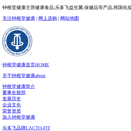
钟根堂健康主营健康食品,乐多飞益生菌,保健品等产品,韩国化妆
关注钟根堂健康
|
网上选购
|
网站地图
钟根堂健康首页
HOME
关于钟根堂健康
about
钟根堂健康简介
董事长致辞
发展历史
企业文化
荣誉资质
加入钟根堂健康
乐多飞品牌
LACTO-FIT