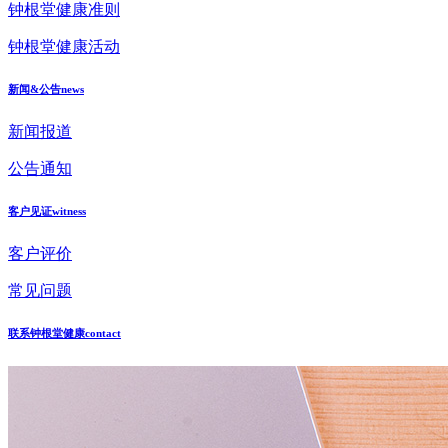
钟根堂健康准则
钟根堂健康活动
新闻&公告
news
新闻报道
公告通知
客户见证
witness
客户评价
常见问题
联系钟根堂健康
contact