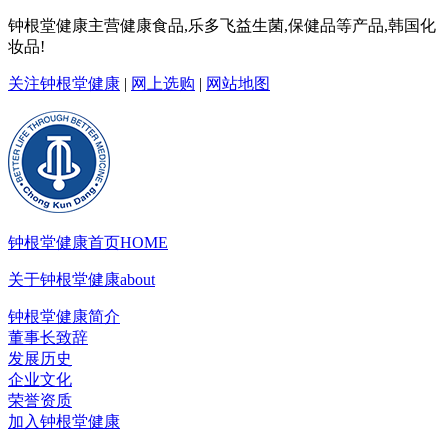
钟根堂健康主营健康食品,乐多飞益生菌,保健品等产品,韩国化
妆品!
关注钟根堂健康
|
网上选购
|
网站地图
钟根堂健康首页
HOME
关于钟根堂健康
about
钟根堂健康简介
董事长致辞
发展历史
企业文化
荣誉资质
加入钟根堂健康