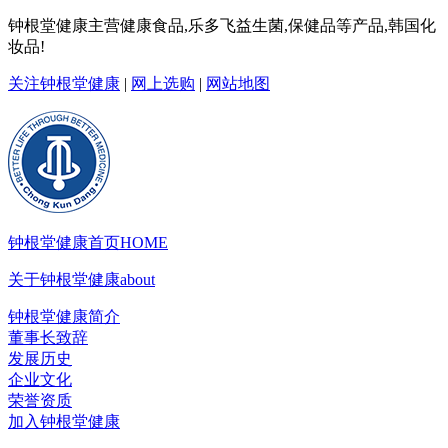
钟根堂健康主营健康食品,乐多飞益生菌,保健品等产品,韩国化
妆品!
关注钟根堂健康
|
网上选购
|
网站地图
钟根堂健康首页
HOME
关于钟根堂健康
about
钟根堂健康简介
董事长致辞
发展历史
企业文化
荣誉资质
加入钟根堂健康