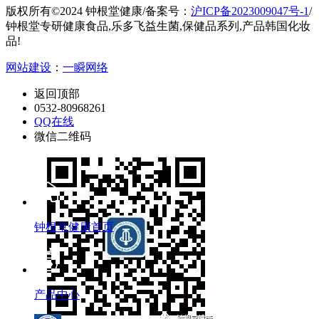
版权所有©2024 钟根堂健康
/
备案号：
沪ICP备2023009047号-1
/
钟根堂专研健康食品,乐多飞益生菌,保健品系列,产品韩国化妆
品!
网站建设
：
一瞬网络
返回顶部
0532-80968261
QQ在线
微信二维码
钟根堂健康首页
产品中心