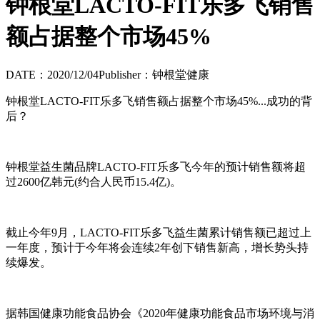
钟根堂LACTO-FIT乐多飞销售
额占据整个市场45%
DATE：2020/12/04
Publisher：钟根堂健康
钟根堂
LACTO-FIT
乐多飞销售额占据整个市场
45%...
成功的背
后？
钟根堂益生菌品牌
LACTO-FIT
乐多飞今年的预计销售额将超
过
2600
亿韩元
(
约合人民币
15.4
亿
)
。
截止今年
9
月，
LACTO-FIT
乐多飞益生菌累计销售额已超过上
一年度，预计于今年将会连续
2
年创下销售新高，增长势头持
续爆发。
据韩国健康功能食品协会《
2020
年健康功能食品市场环境与消