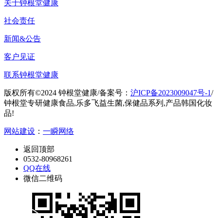
关于钟根堂健康
社会责任
新闻&公告
客户见证
联系钟根堂健康
版权所有©2024 钟根堂健康
/
备案号：
沪ICP备2023009047号-1
/
钟根堂专研健康食品,乐多飞益生菌,保健品系列,产品韩国化妆
品!
网站建设
：
一瞬网络
返回顶部
0532-80968261
QQ在线
微信二维码