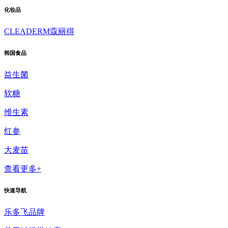
化妆品
CLEADERM蔻丽得
韩国食品
益生菌
软糖
维生素
红参
大麦苗
查看更多+
快速导航
乐多飞品牌