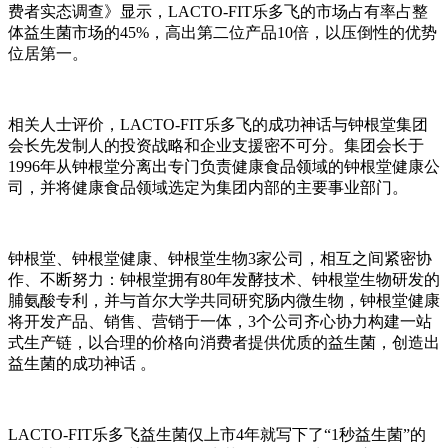
费者实态调查》显示，
LACTO-FIT
乐多飞的市场占有率占整
体益生菌市场的
45%
，高出第二位产品
10
倍，以压倒性的优势
位居第一。
相关人士评价，
LACTO-FIT
乐多飞的成功神话与钟根堂集团
会长先发制人的投资战略和企业支援密不可分。集团会长于
1996
年从钟根堂分离出专门负责健康食品领域的钟根堂健康公
司，并将健康食品领域选定为集团内部的主要事业部门。
钟根堂、钟根堂健康、钟根堂生物
3
家公司，相互之间紧密协
作、不断努力：钟根堂拥有
80
年发酵技术、钟根堂生物研发的
脯氨酸专利，并与首尔大学共同研究肠内微生物，钟根堂健康
将开发产品、销售、营销于一体，
3
个公司齐心协力构建一站
式生产链，以合理的价格向消费者提供优质的益生菌，创造出
益生菌的成功神话 。
LACTO-FIT
乐多飞益生菌仅上市
4
年就写下了“
1
秒益生菌”的