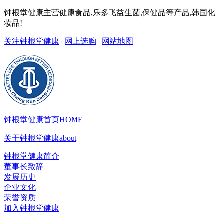
钟根堂健康主营健康食品,乐多飞益生菌,保健品等产品,韩国化
妆品!
关注钟根堂健康
|
网上选购
|
网站地图
钟根堂健康首页
HOME
关于钟根堂健康
about
钟根堂健康简介
董事长致辞
发展历史
企业文化
荣誉资质
加入钟根堂健康