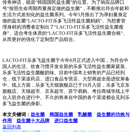
传奇神话，稳居“韩国国民益生菌”的位置。为了响应品牌口
号“按照生命周期而量身定做的益生菌”，不断推出符合年龄和
生活方式差别化的益生菌系列。今年
5
月推出了为孕妇量身定
做的益生菌“
LACTO-FIT
乐多飞活性益生菌妈妈”、为想要管
理身材的消费者定制出了“
LACTO-FIT
乐多飞活性益生菌瘦
身”、适合考生体质的“
LACTO-FIT
乐多飞活性益生菌合格”、
从而更好的强化了定制型产品组合。
LACTO-FIT
乐多飞益生菌于今年
8
月正式进入中国，为符合中
国人的生活、饮食习惯开发全新的乐多飞活性益生菌家庭装、
乐多飞活性益生菌酸奶味。目前中国本土销售的产品已经到
仓，线下渠道药店、进口食品专营店、大型商超全面进驻筹备
中。线上方面，乐多飞天猫旗舰店已于
10
月入驻，乐多飞京东
旗舰店、天猫超市、京东超市、苏宁易购、考拉商城等线上平
台入驻亦在进行中。不久的将来在中国的各个渠道都会见到乐
多飞益生菌的身影。
本文关键词：
益生菌
韩国益生菌
乳酸菌
益生菌的功效与
作用
益生菌十大品牌
进口益生菌
返回列表