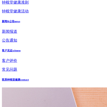
钟根堂健康准则
钟根堂健康活动
新闻&公告
news
新闻报道
公告通知
客户见证
witness
客户评价
常见问题
联系钟根堂健康
contact