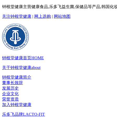
钟根堂健康主营健康食品,乐多飞益生菌,保健品等产品,韩国化妆
关注钟根堂健康
|
网上选购
|
网站地图
钟根堂健康首页
HOME
关于钟根堂健康
about
钟根堂健康简介
董事长致辞
发展历史
企业文化
荣誉资质
加入钟根堂健康
乐多飞品牌
LACTO-FIT