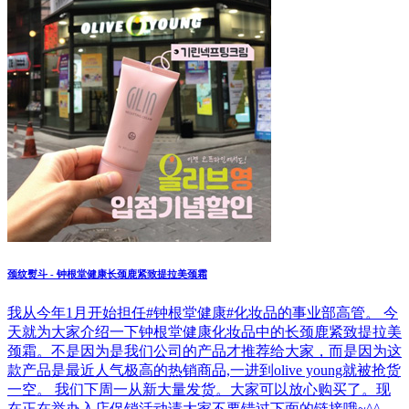
颈纹熨斗 - 钟根堂健康长颈鹿紧致提拉美颈霜
我从今年1月开始担任#钟根堂健康#化妆品的事业部高管。 今
天就为大家介绍一下钟根堂健康化妆品中的长颈鹿紧致提拉美
颈霜。不是因为是我们公司的产品才推荐给大家，而是因为这
款产品是最近人气极高的热销商品,一进到olive young就被抢货
一空。 我们下周一从新大量发货。大家可以放心购买了。现
在正在举办入店促销活动请大家不要错过下面的链接哦~^^