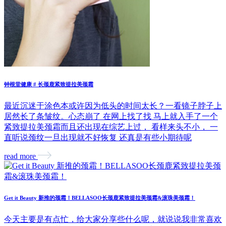
钟根堂健康 # 长颈鹿紧致提拉美颈霜
最近沉迷于涂色本或许因为低头的时间太长？一看镜子脖子上
居然长了条皱纹。心态崩了 在网上找了找 马上就入手了一个
紧致提拉美颈霜而且还出现在综艺上过， 看样来头不小， 一
直听说颈纹一旦出现就不好恢复 还真是有些小期待呢
read more
Get it Beauty 新推的颈霜！BELLASOO长颈鹿紧致提拉美颈霜&滚珠美颈霜！
今天主要是有点忙，给大家分享些什么呢，就说说我非常喜欢