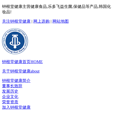
钟根堂健康主营健康食品,乐多飞益生菌,保健品等产品,韩国化
妆品!
关注钟根堂健康
|
网上选购
|
网站地图
钟根堂健康首页
HOME
关于钟根堂健康
about
钟根堂健康简介
董事长致辞
发展历史
企业文化
荣誉资质
加入钟根堂健康