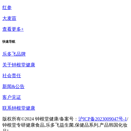
红参
大麦苗
查看更多+
快速导航
乐多飞品牌
关于钟根堂健康
社会责任
新闻&公告
客户见证
联系钟根堂健康
版权所有©2024 钟根堂健康
/
备案号：
沪ICP备2023009047号-1
/
钟根堂专研健康食品,乐多飞益生菌,保健品系列,产品韩国化妆