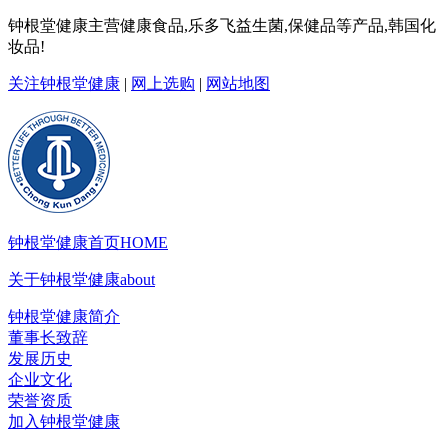
钟根堂健康主营健康食品,乐多飞益生菌,保健品等产品,韩国化
妆品!
关注钟根堂健康
|
网上选购
|
网站地图
钟根堂健康首页
HOME
关于钟根堂健康
about
钟根堂健康简介
董事长致辞
发展历史
企业文化
荣誉资质
加入钟根堂健康