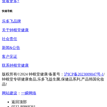
查看更多+
快速导航
乐多飞品牌
关于钟根堂健康
社会责任
新闻&公告
客户见证
联系钟根堂健康
版权所有©2024 钟根堂健康
/
备案号：
沪ICP备2023009047号-1
/
钟根堂专研健康食品,乐多飞益生菌,保健品系列,产品韩国化妆
品!
网站建设
：
一瞬网络
返回顶部
0532-80968261