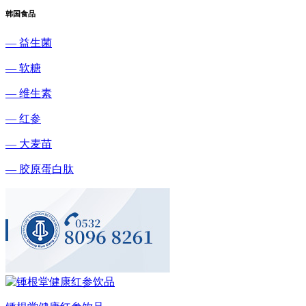
韩国食品
— 益生菌
— 软糖
— 维生素
— 红参
— 大麦苗
— 胶原蛋白肽